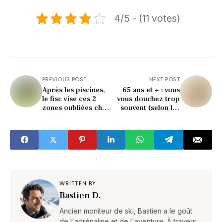
4/5 - (11 votes)
PREVIOUS POST
NEXT POST
Après les piscines,
65 ans et + : vous
le fisc vise ces 2
vous douchez trop
zones oubliées chez
souvent (selon les
vous (attention 2025
médecins) !
!)
WRITTEN BY
Bastien D.
Ancien moniteur de ski, Bastien a le goût
de l'adrénaline et de l'aventure. À travers