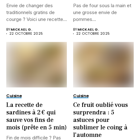
Envie de changer des
Pas de four sous la main et
traditionnels gratins de
une grosse envie de
courge ? Voici une recette
pommes...
express...
BY
MICKAEL G.
BY
MICKAEL G.
22 OCTOBRE 2025
22 OCTOBRE 2025
Cuisine
Cuisine
La recette de
Ce fruit oublié vous
sardines à 2 € qui
surprendra : 5
sauve vos fins de
astuces pour
mois (prête en 5 min)
sublimer le coing à
l’automne
Fin de mois difficile ? Pas