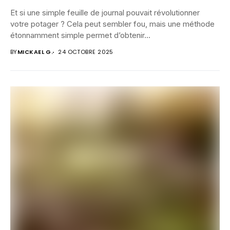
Et si une simple feuille de journal pouvait révolutionner
votre potager ? Cela peut sembler fou, mais une méthode
étonnamment simple permet d’obtenir...
BY
MICKAEL G.
24 OCTOBRE 2025