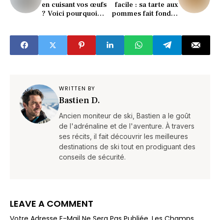
en cuisant vos œufs
facile : sa tarte aux
? Voici pourquoi
pommes fait fondre
c’est une grave
tout le monde
erreur (selon la
(recette !)
science)
WRITTEN BY
Bastien D.
Ancien moniteur de ski, Bastien a le goût
de l'adrénaline et de l'aventure. À travers
ses récits, il fait découvrir les meilleures
destinations de ski tout en prodiguant des
conseils de sécurité.
LEAVE A COMMENT
Votre Adresse E-Mail Ne Sera Pas Publiée.
Les Champs