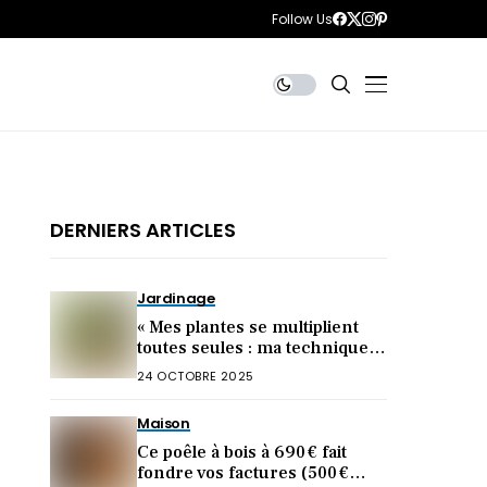
Follow Us
DERNIERS ARTICLES
Jardinage
« Mes plantes se multiplient
toutes seules : ma technique
inratable (à tester
24 OCTOBRE 2025
d’urgence) »
Maison
Ce poêle à bois à 690 € fait
fondre vos factures (500 €