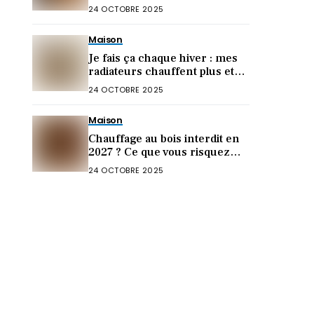
d’économies !)
24 OCTOBRE 2025
Maison
Je fais ça chaque hiver : mes
radiateurs chauffent plus et
ma facture chute (0€
24 OCTOBRE 2025
dépensé)
Maison
Chauffage au bois interdit en
2027 ? Ce que vous risquez
vraiment chez vous
24 OCTOBRE 2025