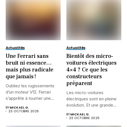
Actualités
Actualités
Une Ferrari sans
Bientôt des micro-
bruit ni essence…
voitures électriques
mais plus radicale
4×4 ? Ce que les
que jamais !
constructeurs
préparent
Oubliez les rugissements
d’un moteur V12. Ferrari
Les micro-voitures
s’apprête à tourner une
électriques sont en pleine
page...
évolution. Et une grande
BY
MICKAEL G.
question agite...
23 OCTOBRE 2025
BY
MICKAEL G.
23 OCTOBRE 2025