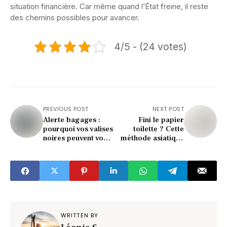
situation financière. Car même quand l’État freine, il reste
des chemins possibles pour avancer.
4/5 - (24 votes)
PREVIOUS POST
NEXT POST
Alerte bagages :
Fini le papier
pourquoi vos valises
toilette ? Cette
noires peuvent vous
méthode asiatique
coûter cher à
choque et séduit
l’aéroport
l’Europe
WRITTEN BY