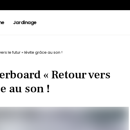
ne
Jardinage
rs le futur » lévite grâce au son !
verboard « Retour vers
ce au son !