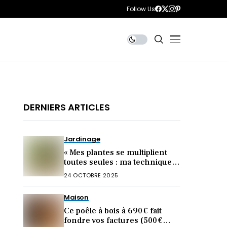
Follow Us
DERNIERS ARTICLES
Jardinage
« Mes plantes se multiplient
toutes seules : ma technique
inratable (à tester
24 OCTOBRE 2025
d’urgence) »
Maison
Ce poêle à bois à 690 € fait
fondre vos factures (500 €