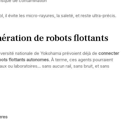
risque de contamination
 il évite les micro-rayures, la saleté, et reste ultra-précis.
ération de robots flottants
iversité nationale de Yokohama prévoient déjà de
connecter
bots flottants autonomes
. À terme, ces agents pourraient
ux ou laboratoires… sans aucun rail, sans bruit, et sans
ères