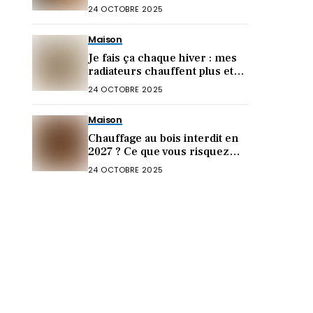
d’économies !)
24 OCTOBRE 2025
Maison
Je fais ça chaque hiver : mes
radiateurs chauffent plus et
ma facture chute (0€
24 OCTOBRE 2025
dépensé)
Maison
Chauffage au bois interdit en
2027 ? Ce que vous risquez
vraiment chez vous
24 OCTOBRE 2025