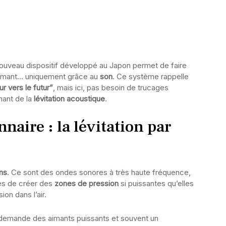
n nouveau dispositif développé au Japon permet de faire
ni aimant… uniquement grâce au
son
. Ce système rappelle
r vers le futur”
, mais ici, pas besoin de trucages
nant de la
lévitation acoustique
.
naire : la lévitation par
ons
. Ce sont des ondes sonores à très haute fréquence,
les de créer des
zones de pression
si puissantes qu’elles
on dans l’air.
i demande des aimants puissants et souvent un