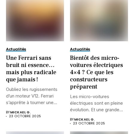
Actualités
Actualités
Une Ferrari sans
Bientôt des micro-
bruit ni essence…
voitures électriques
mais plus radicale
4×4 ? Ce que les
que jamais !
constructeurs
préparent
Oubliez les rugissements
d’un moteur V12. Ferrari
Les micro-voitures
s’apprête à tourner une
électriques sont en pleine
page...
évolution. Et une grande
BY
MICKAEL G.
question agite...
23 OCTOBRE 2025
BY
MICKAEL G.
23 OCTOBRE 2025