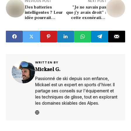
PREVIOUS POST
NEXT POST
Des batteries
"Je ne savais pas
intelligentes ? Leur
que j’y avais droit" :
idée pourrait
cette exonération
bouleverser l'auto
sauve votre taxe
électrique
foncière
WRITTEN BY
Mickael G.
Passionné de ski depuis son enfance,
Mickael est un expert en sports d'hiver. Il
partage ses conseils sur l'équipement et
les techniques de glisse, tout en explorant
les domaines skiables des Alpes.